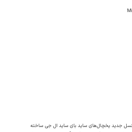
که با طراحی موشکی و سر نازک خود برای نسل جدید یخچال‌های ساید بای ساید ال‌ جی ساخته