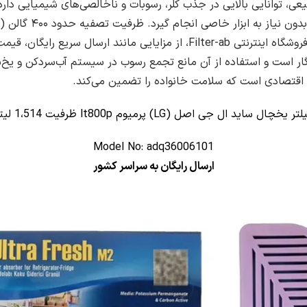
یعی، توانایی بالایی در جذب کلر، رسوبات و ناخالصی‌های شیمیایی دا
سال عملکرد بهینه دارد. با سفارش فیلتر اصلی LT800P از فروشگاه اینترنتی ter-ab
ار است و استفاده از آن مانع تجمع رسوب در سیستم آب‌سردکن و یخ‌س
تر یخچال ساید ال جی اصل (LG) پرمیوم lt800p ظرفیت 1،514 لیتر
Model No: adq36006101
ارسال رایگان به سراسر کشور