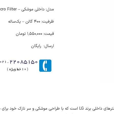
مدل: داخلی موشکی – Micro Filter
ظرفیت: ۴۰۰ گالن – یک‌ساله
قیمت: ۱٬۵۵۰٬۰۰۰ تومان
ارسال: رایگان
فیلتر یخچال ال جی مدل LT800P یکی از پرفروش‌ترین فیلترهای داخلی برند LG است 