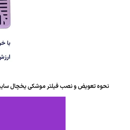
نحوه تعویض و نصب فیلتر موشکی یخچال ساید ال جی