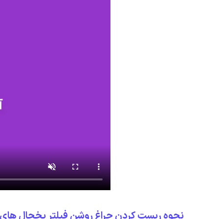
نحوه ریست کردن چراغ روشن فیلتر یخچال های 