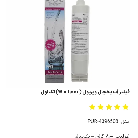
فیلتر آب یخچال ویرپول (Whirlpool) تک‌لول
مدل: PUR-4396508
ظرفیت: ۸۰۰ گالن – یک‌ساله