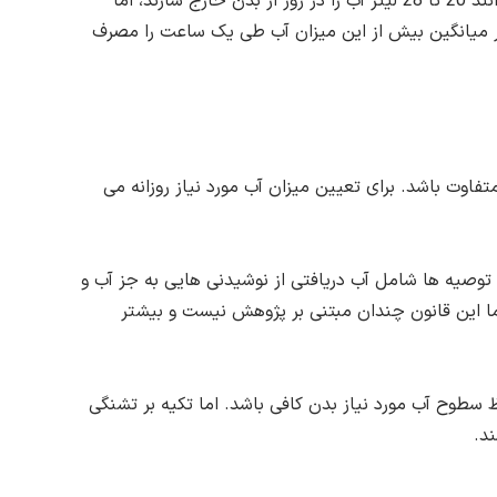
نشانه های هیپوناترمی می توانند به واسطه نوشیدن 3 تا 4 لیتر آب در یک مدت زمان کوتاه پدیدار شوند. کلیه های انسان می توانند 20 تا 28 لیتر آب را در روز از بدن خارج سازند، اما
ا نباید به طور میانگین بیش از این میزان آب طی یک ساعت را مصرف
متفاوت باشد. برای تعیین میزان آب مورد نیاز روزانه می
زنان 2.7 لیتر پیشنهاد کرده است. با این وجود، این توصیه ها شامل آب دریافتی از نوشیدنی هایی به جز آب و
ز را پیشنهاد می کند. اما این قانون چندان مبتنی بر پژوهش نیست و بیشتر
سطوح آب مورد نیاز بدن کافی باشد. اما تکیه بر تشنگی
ند.