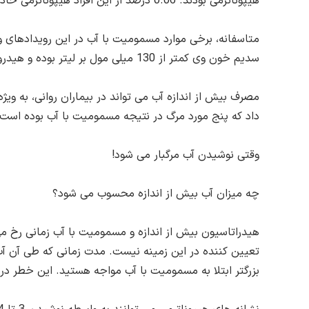
هیپوناترمی بودند. 0.06 درصد از این افراد هیپوناترمی حاد با سطوح سدیم کمتر از 120 میلی مول بر لیتر را نشان دادند.
متاسفانه، برخی موارد مسمومیت با آب در این رویدادهای و
سدیم خون وی کمتر از 130 میلی مول بر لیتر بوده و هیدروسفالی (ازدیاد غیر عادی مایع) و آسیب ساقه مغز به جان باختن وی منجر شده بود.
داد که پنج مورد مرگ در نتیجه مسمومیت با آب بوده است.
وقتی نوشیدن آب مرگبار می شود!
چه میزان آب بیش از اندازه محسوب می شود؟
هیدراتاسیون بیش از اندازه و مسمومیت با آب زمانی رخ می 
تعیین کننده در این زمینه نیست. مدت زمانی که طی آن آب ن
بزرگتر ابتلا به مسمومیت با آب مواجه هستید. این خطر د