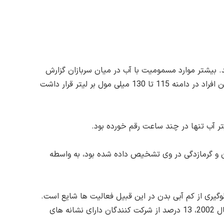
. بیشتر موارد مسمومیت با آب در میان سربازان گزارش
شده اند. در یک گزارش به 17 سرباز مبتلا به هیپوناترمی در نتیجه مصرف بیش از اندازه آب اشاره شده بود. سطوح سدیم خون این افراد در دامنه 115 تا 130 میلی مول بر لیتر قرار داشت
دن و گرمازدگی در وی تشخیص داده شده بود، به واسطه
گیری از کم آبی بدن در این قبیل فعالیت ها شایع است.
بر همین اساس، هیپوناترمی اغلب طی رویدادهای ورزشی بزرگ رخ می دهد. به عنوان مثال، در مسابقات دو ماراتن بوستون در سال 2002، 13 درصد از شرکت کنندگان دارای نشانه های