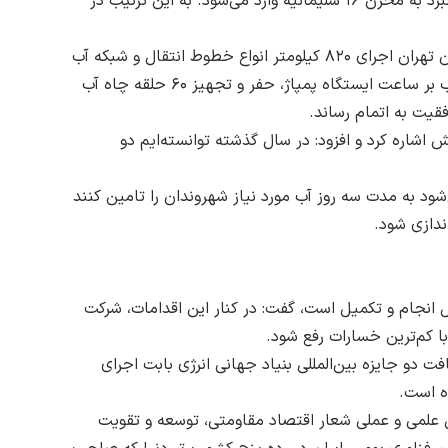
وی افزود: در بخش دوم این طرح نیز در شرق تهران حدود هزار لیتر آب در ثانیه پس از عبور از مناطق هاشم‌آباد، منصور، نباتی و نبرد به مخزن ۱۶ سلیمانیه وارد‌ می‌شود. به این ترتیب در
مدیرعامل شرکت آب و فاضلاب استان تهران تاکید کرد: این شرکت در سال ۹۶ در چارچوب خدمات‌رسانی بهینه به شهروندان استان تهران اجرای ۸۲۰ کیلومتر انواع خطوط انتقال و شبکه آب
و فاضلاب در اندازه‌های ۹۰ تا دو هزار میلی‌متر، احداث ۵۴ هزار مترمکعب مخزن ذخیره آب آشامیدنی، احداث هزار و ۵۰۰ مترمکعب بر ساعت ایستگاه پمپاژ، حفر و تجهیز ۶۰ حلقه چاه آب
شاره کرد و افزود: در سال گذشته توانسته‌ایم دو
شود به مدت سه روز آب مورد نیاز شهروندان را تامین کنند
 انجام و تکمیل است، گفت: در کنار این اقدامات، شرکت
 کم‌ترین خسارات رفع شود.
دو جایزه بین‌المللی بنیاد جهانی انرژی بابت اجرای
ه است.
 علمی و عملی شعار اقتصاد مقاومتی، توسعه و تقویت