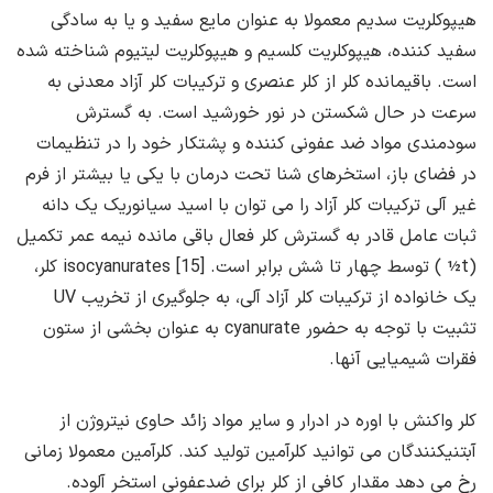
هیپوکلریت سدیم معمولا به عنوان مایع سفید و یا به سادگی
سفید کننده، هیپوکلریت کلسیم و هیپوکلریت لیتیوم شناخته شده
است. باقیمانده کلر از کلر عنصری و ترکیبات کلر آزاد معدنی به
سرعت در حال شکستن در نور خورشید است. به گسترش
سودمندی مواد ضد عفونی کننده و پشتکار خود را در تنظیمات
در فضای باز، استخرهای شنا تحت درمان با یکی یا بیشتر از فرم
غیر آلی ترکیبات کلر آزاد را می توان با اسید سیانوریک یک دانه
ثبات عامل قادر به گسترش کلر فعال باقی مانده نیمه عمر تکمیل
(t½ ) توسط چهار تا شش برابر است. [15] isocyanurates کلر،
یک خانواده از ترکیبات کلر آزاد آلی، به جلوگیری از تخریب UV
تثبیت با توجه به حضور cyanurate به عنوان بخشی از ستون
فقرات شیمیایی آنها.
کلر واکنش با اوره در ادرار و سایر مواد زائد حاوی نیتروژن از
آبتنیکنندگان می توانید کلرآمین تولید کند. کلرآمین معمولا زمانی
رخ می دهد مقدار کافی از کلر برای ضدعفونی استخر آلوده.