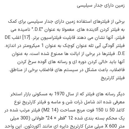
زمین دارای جدار سیلیسی
برخی از فیلترهای استفاده زمین دارای جدار سیلیسی برای کمک
به فیلتر کردن آلاینده های. معمولا به عنوان "D.E." نامیده می
فیلتر، آنها نشان می دهند قابلیت فیلتراسیون برتر. [17] اغلب DE
فیلتر آلودگی آبی تله عنوان کوچک به عنوان 1 میکرومتر در اندازه.
D.E. فیلترها در برخی از ایالت ها ممنوع شده است، به عنوان
آنها باید خالی کردن دوره ای و رسانه های آلوده سرخ کردن
فاضلاب، باعث مشکل در سیستم های فاضلاب برخی از مناطق.
فیلتر کارتریج
دیگر رسانه های فیلتر که از سال 1970 به مسکونی بازار استخر
معرفی شده اند شامل ذرات شن و ماسه و فیلتر کارتریج نوع
کاغذ 50 تا 150 فوت مربع مساحت (14 M2) فیلتر مرتب شده در
یک محکم بسته بندی شده 12 "قطر × 24" طولانی (300 میلی
متر X 600 میلی متر) کارتریج دایره ای مانند آکوردئون. این واحد