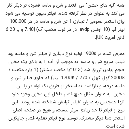
همه "لبه های خشن" می افتند و شن و ماسه فشرده تر دیگر کار
می کند به عنوان در نظر گرفته شده. فیلتراسیون توصیه می شود
برای استخر عمومی / تجاری 1 تن شن و ماسه در هر 100،000
لیتر آب (10 اونس avdp. در هر فوت مکعب آب) [7.48 و یا 6.23
گالن آمریکا UK].
معرفی شده در 1900s اولیه نوع دیگری از فیلتر شن و ماسه بود.
فیلتر، سریع شن و ماسه، به موجب آن آب را به بالای یک مخزن
حجم زیادی تزریق شد (3 '0 "یا مکعب بیشتر) (1 یارد مکعب /
200US گهل گهل / 170UK / 770 لیتر) که حاوی فیلتر شن و
ماسه درجه، و بازگشت به استخر از طریق یک لوله در پایین
مخزن. به عنوان مثال هیچ فشار داخل این مخزن وجود دارد،
آنها همچنین به عنوان "فیلتر گرانش شناخته شده بودند. این
نوع از فیلتر تا حد زیادی موثر نیست، و هیچ در صفحه اصلی
استخر شنا دیگر مشترک، توسط نوع فیلتر تغذیه فشار جایگزین
شده است.