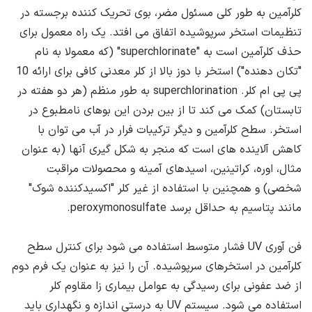
کلرآمین به طور کلی مسئول مضر، بوی تحریک کننده برجسته در
تنظیمات استخر سرپوشیده اتفاق می افتد. یک راه معمول برای
حذف کلرآمین است به "superchlorinate" (که معمولا به نام
"تکان دهنده") استخر با دوز بالا از کلر معدنی کافی برای ارائه 10
پی پی ام کلر. superchlorination به طور منظم (هر دو هفته در
تابستان) کمک می کند تا از بین بردن این بوهای نامطبوع در
استخر. سطح کلرآمین و دیگر ترکیبات فرار در آب می توان با
کاهش آلاینده های است که منجر به شکل گیری آنها (به عنوان
مثال، اوره، کراتینین، اسیدهای آمینه و محصولات مراقبت
شخصی) و همچنین با استفاده از غیر کلر "اکسیدکننده شوک"
مانند پتاسیم به حداقل برسد peroxymonosulfate.
فن آوری UV فشار متوسط ​​استفاده می شود برای کنترل سطح
کلرآمین در استخرهای سرپوشیده. آن را نیز به عنوان یک فرم دوم
از ضد عفونی برای رسیدگی به عوامل بیماری زا مقاوم کلر
استفاده می شود. سیستم UV به درستی اندازه و نگهداری باید